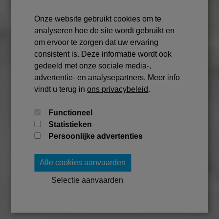
Hoofd in de
wolken,
Onze website gebruikt cookies om te
Rentmeesterschap.
analyseren hoe de site wordt gebruikt en
om ervoor te zorgen dat uw ervaring
consistent is. Deze informatie wordt ook
gedeeld met onze sociale media-,
4.5 stars
advertentie- en analysepartners. Meer info
vindt u terug in
ons privacybeleid
.
Functioneel
Ontdek ons huurbeheer
Statistieken
Persoonlijke advertenties
Woning verkopen
Alle cookies aanvaarden
Selectie aanvaarden