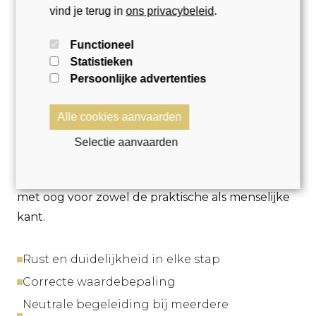
vind je terug in
ons privacybeleid
.
Functioneel
Overlijden
Statistieken
Persoonlijke advertenties
Alle cookies aanvaarden
Een woning verkopen na een overlijden vraagt
meer dan een standaard aanpak.
Selectie aanvaarden
We begeleiden families discreet en zorgvuldig,
met oog voor zowel de praktische als menselijke
kant.
Rust en duidelijkheid in elke stap
Correcte waardebepaling
Neutrale begeleiding bij meerdere