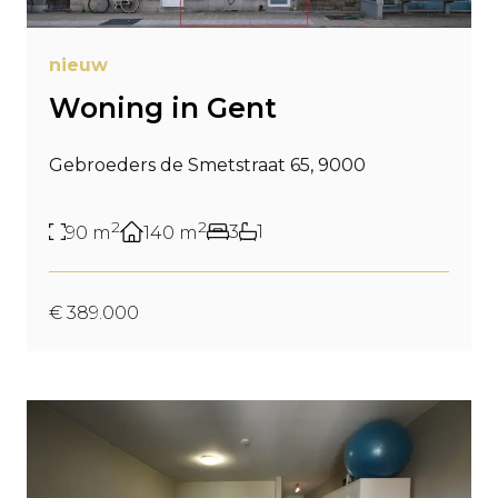
nieuw
Woning in Gent
Gebroeders de Smetstraat 65, 9000
2
2
3
1
90
m
140
m
€ 389.000