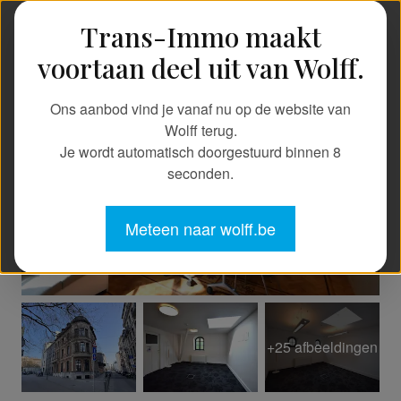
Trans-Immo maakt
TRANS-IMMO
voortaan deel uit van Wolff.
Ons aanbod vind je vanaf nu op de website van
Wolff terug.
Je wordt automatisch doorgestuurd binnen
8
seconden.
Meteen naar wolff.be
+25 afbeeldingen