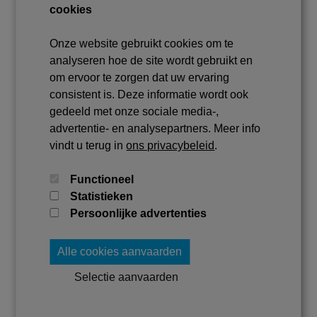
cookies
Onze website gebruikt cookies om te
analyseren hoe de site wordt gebruikt en
om ervoor te zorgen dat uw ervaring
consistent is. Deze informatie wordt ook
gedeeld met onze sociale media-,
advertentie- en analysepartners. Meer info
vindt u terug in
ons privacybeleid
.
Functioneel
Statistieken
Ook interessant voor u?
Persoonlijke advertenties
Bekijk het volledige aanbod
Alle cookies aanvaarden
Selectie aanvaarden