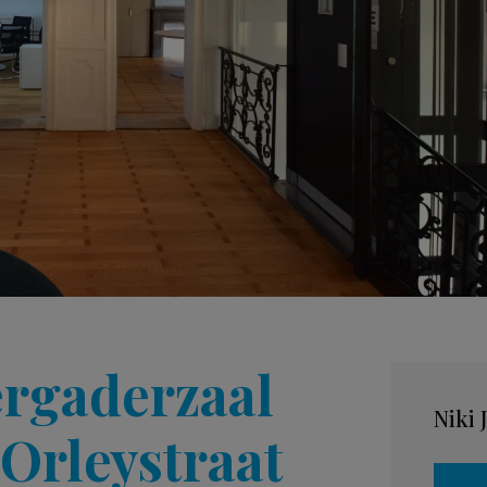
rgaderzaal
Niki 
 Orleystraat