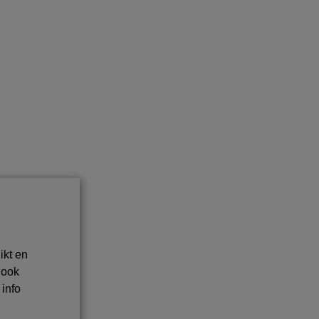
ikt en
 ook
 info