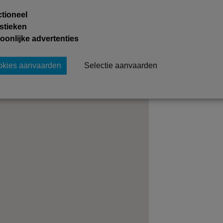
tioneel
istieken
oonlijke advertenties
ookies aanvaarden
Selectie aanvaarden