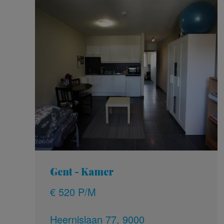
Gent - Kamer
€ 520 P/M
Heernislaan 77, 9000