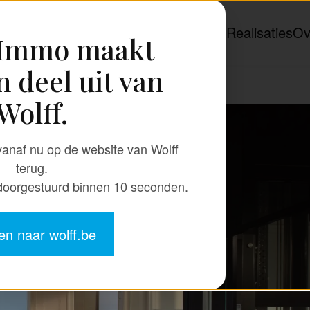
Onze expertise
Aanbod
Realisaties
Ov
-Immo maakt
n deel uit van
Wolff.
anaf nu op de website van Wolff
terug.
 doorgestuurd binnen
8
seconden.
n naar wolff.be