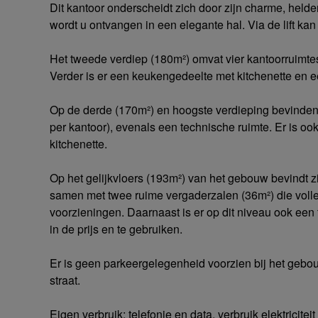
Dit kantoor onderscheidt zich door zijn charme, helde
wordt u ontvangen in een elegante hal. Via de lift ka
Het tweede verdiep (180m²) omvat vier kantoorruimtes
Verder is er een keukengedeelte met kitchenette en een
Op de derde (170m²) en hoogste verdieping bevinden
per kantoor), evenals een technische ruimte. Er is o
kitchenette.
Op het gelijkvloers (193m²) van het gebouw bevindt z
samen met twee ruime vergaderzalen (36m²) die volled
voorzieningen. Daarnaast is er op dit niveau ook een 
in de prijs en te gebruiken.
Er is geen parkeergelegenheid voorzien bij het gebou
straat.
Eigen verbruik: telefonie en data, verbruik elektriciteit