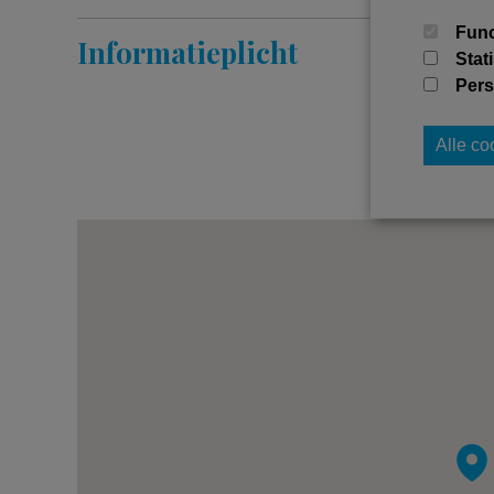
Func
Informatieplicht
Stat
Pers
Alle c